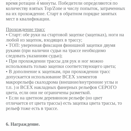
время ротации 4 минуты. Победители определяются по
количеству взятых Top/Zone и числу попыток, затраченных
на их прохождение. Старт в обратном порядке занятых
мест в квалификации.
Прохождение трасс
• Старт: обе руки на стартовой зацепке (зацепках), ноги на
любой из зацепок, входящих в трассу;
• ТОП: уверенная фиксация финишной зацепки двумя
руками (при наличии судьи на трассе необходимо
следовать указаниям судьи);
• При прохождении трассы для рук и ног можно
использовать только зацепки соответствующего цвета;
• В дополнение к зацепкам, при прохождении трасс
допускается использование ВСЕХ элементов
макрорельефа скалодрома (внешние/внутренние углы и
т.п. ) и ВСЕХ накладных фанерных рельефов СЕРОГО
цвета, если они не ограничены разметкой.
• Если на цветном деревянном рельефе (но цвет
отличается от цвета трассы) есть зацепка цвета трассы, то
рельеф тоже есть в трассе.
6. Награждение.